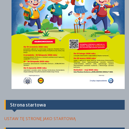
o
k
ś
o
c
ł
i
a
Strona startowa
USTAW TĘ STRONĘ JAKO STARTOWĄ