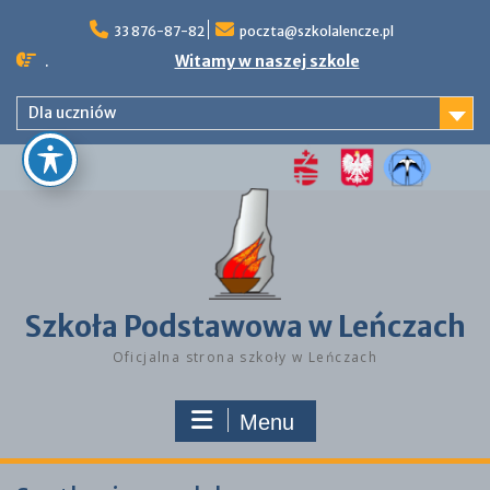
Skip
to
33 876-87-82
poczta@szkolalencze.pl
content
.
Witamy w naszej szkole
Dla uczniów
Szkoła Podstawowa w Leńczach
Oficjalna strona szkoły w Leńczach
Menu