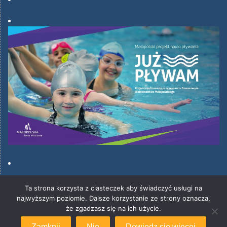
Ta strona korzysta z ciasteczek aby świadczyć usługi na
najwyższym poziomie. Dalsze korzystanie ze strony oznacza,
że zgadzasz się na ich użycie.
Opracował Piotr Mogiła
Proudly powered by WordPress
|
Education Hub by
WEN
Zamknij
Nie
Dowiedz się więcej