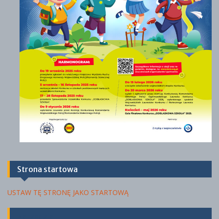
ś
o
c
ł
i
a
Strona startowa
USTAW TĘ STRONĘ JAKO STARTOWĄ
Narzędzia