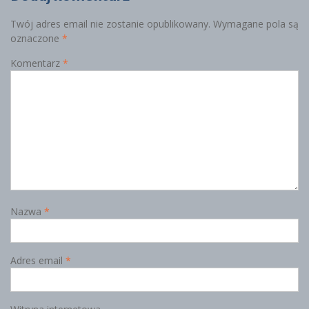
Twój adres email nie zostanie opublikowany.
Wymagane pola są
oznaczone
*
Komentarz
*
Nazwa
*
Adres email
*