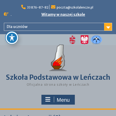
Skip
to
33 876-87-82
poczta@szkolalencze.pl
content
.
Witamy w naszej szkole
Dla uczniów
Szkoła Podstawowa w Leńczach
Oficjalna strona szkoły w Leńczach
Menu